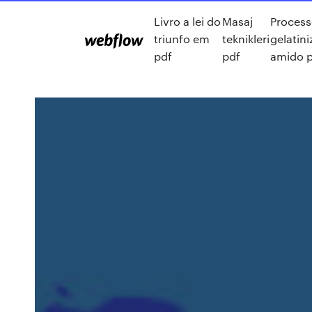
Livro a lei do
Masaj
Process
triunfo em
teknikleri
gelatin
pdf
pdf
amido 