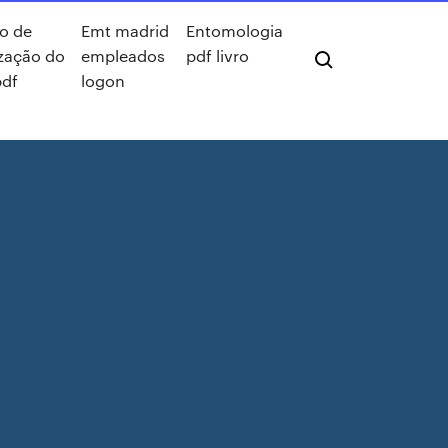
o de
Emt madrid
Entomologia
ização do
empleados
pdf livro
pdf
logon