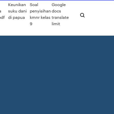
Keunikan
Soal
Google
a
suku dani
penyisihan
docs
pdf
di papua
kmnr kelas
translate
9
limit