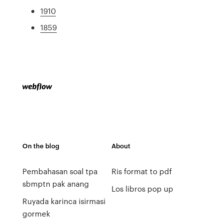
1910
1859
On the blog
About
Pembahasan soal tpa
Ris format to pdf
sbmptn pak anang
Los libros pop up
Ruyada karinca isirmasi
gormek